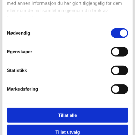
med annen informasjon du har gjort tilgjengelig for dem,
eller som de har samlet inn gjennom din bruk av
tjenestene deres.
Samtykkevalg
Nødvendig
Egenskaper
KONTOR
Statistikk
Professor Birkelandsvei 26B
Etterstad, 1081 Oslo
Markedsføring
POSTADRESSE
Bergkrystallen 11
Tillat alle
1903 Gan
Tillat utvalg