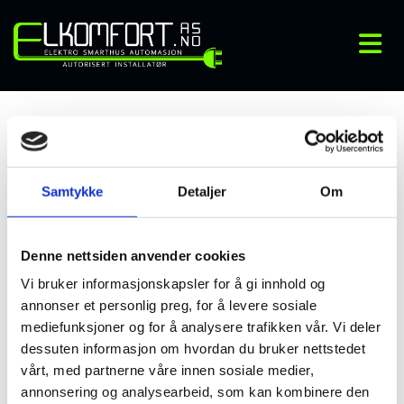
07/10/2024
Samtykke
Detaljer
Om
Ladestasjoner
Denne nettsiden anvender cookies
Vi har satt opp flere ladestasjoner for borettslag og
Vi bruker informasjonskapsler for å gi innhold og
annonser et personlig preg, for å levere sosiale
bedrifter, inkludert et prosjekt for Sørli garasjelag hvor vi
mediefunksjoner og for å analysere trafikken vår. Vi deler
installerte ladestasjoner for beboerne. Våre ladestasjoner
dessuten informasjon om hvordan du bruker nettstedet
kan leveres med strømovervåking for å redusere
vårt, med partnerne våre innen sosiale medier,
effekttoppene og dermed strømutgiftene.
annonsering og analysearbeid, som kan kombinere den